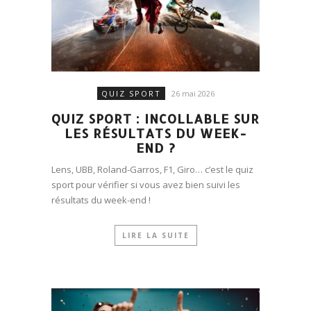
QUIZ SPORT
26 mai 2026
QUIZ SPORT : INCOLLABLE SUR
LES RÉSULTATS DU WEEK-
END ?
Lens, UBB, Roland-Garros, F1, Giro… c’est le quiz
sport pour vérifier si vous avez bien suivi les
résultats du week-end !
LIRE LA SUITE