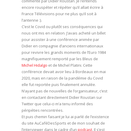
commenté par Didier Roustan. Je l’entends
encore rouspéter et répéter qu’il allait écrire à
France Télévisions pour ne plus qu’il soit à
l’antenne :).
C’est le Covid ou plutôt ses conséquences qui
nous ont mis en relation. J’avais acheté un billet
pour assister à une conférence animée par
Didier en compagnie d’anciens internationaux
pour revivre les grands moments de l’Euro 1984
magnifiquement remporté par les Bleus de
Michel Hidalgo
et de Michel Platini. Cette
conférence devait avoir lieu à Bordeaux en mai
2020, mais en raison de la pandémie du Covid
elle fut reportée puis finalement annulée.
N’ayant pas de nouvelles de l’organisateur, c’est
en contactant directement Didier Roustan sur
Twitter que celui-ci m’a tenu informé des
péripéties rencontrées.
Et puis chemin faisant je lui ai parlé de l’existence
du site AuCaféDesSports et de mon souhait de
l’interviewer dans le cadre d’un
podcast
. Il s’est