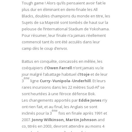
Tough game ! Alors qu’ils pensaient avoir fait le
plus dur en éliminant en demi-finale les All
Blacks, doubles champions du monde en titre, les
Sujets de sa Majesté sont tombés de haut sur la
pelouse de l’International Stadium de Yokohama.
Pour résumer, leur finale n’a jamais réellement
commencé tant ils ont été acculés dans leur
camp dès le coup d’envoi.
Battus en conquête, concassés en mêlée, les
coéquipiers d’
Owen Farrell
n’ont jamais vu le
jour malgré l’abattage habituel d’
Itoje
et de leur
ème
3
ligne
Curry
–
Vunipola
–
Underhill
. Et leurs
rares incursions dans les 22 mètres Sud-Af’ se
sont heurtées à une féroce défense Bok.
Les changements apportés par
Eddie Jones
n’y
ont rien fait, et au final, les Anglais se sont
ème
inclinés pour la 3
fois en finale après 1991 et
2007.
Jonny Wilkinson,
Martin Johnson
and
co, titrés en 2003, devront attendre au moins 4