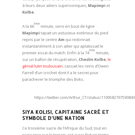
à leurs deux ailiers supersoniques,
Mapimpi
et
Kolbe
.
ème
A la 66
minute, servi en bout de ligne
Mapimpi
tapait un astucieux extérieur du pied
repris par le centre
Am
qui redonnait
instantanément à son ailier qui aplatissait le
ème
premier essai du match. Enfin à la 74
minute,
sur un ballon de récupération,
Cheslin Kolbe
,
le
génial lutin toulousain
, cassait les reins d’Owen
Farrell d’un crochet dont il a le secret pour
parachever le triomphe des Boks.
https://twitter.com/Arthur_CT/status/119058279759084
SIYA KOLISI, CAPITAINE SACRÉ ET
SYMBOLE D’UNE NATION
Ce troisième sacre de l’Afrique du Sud, tout en
puissance sur le terrain, est aussi fort en terme