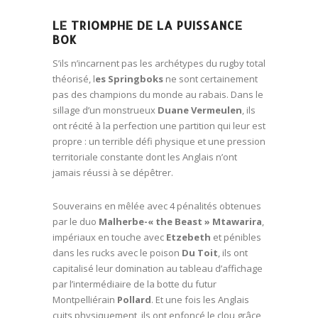
LE TRIOMPHE DE LA PUISSANCE
BOK
S’ils n’incarnent pas les archétypes du rugby total
théorisé, l
es Springboks
ne sont certainement
pas des champions du monde au rabais. Dans le
sillage d’un monstrueux
Duane Vermeulen
, ils
ont récité à la perfection une partition qui leur est
propre : un terrible défi physique et une pression
territoriale constante dont les Anglais n’ont
jamais réussi à se dépêtrer.
Souverains en mêlée avec 4 pénalités obtenues
par le duo
Malherbe-« the Beast » Mtawarira
,
impériaux en touche avec
Etzebeth
et pénibles
dans les rucks avec le poison
Du Toit
, ils ont
capitalisé leur domination au tableau d’affichage
par l’intermédiaire de la botte du futur
Montpelliérain
Pollard
. Et une fois les Anglais
cuits physiquement, ils ont enfoncé le clou grâce