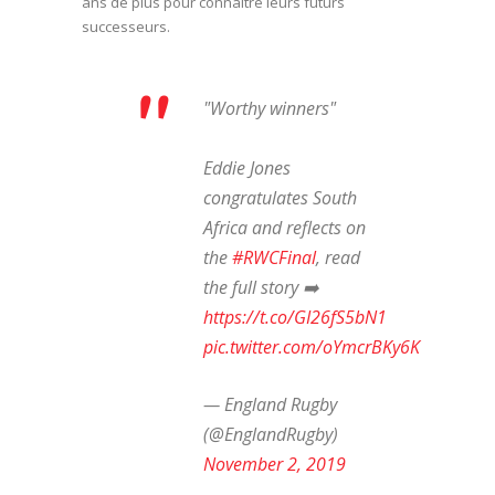
ans de plus pour connaître leurs futurs
successeurs.
"Worthy winners"
Eddie Jones
congratulates South
Africa and reflects on
the
#RWCFinal
, read
the full story ➡️
https://t.co/GI26fS5bN1
pic.twitter.com/oYmcrBKy6K
— England Rugby
(@EnglandRugby)
November 2, 2019