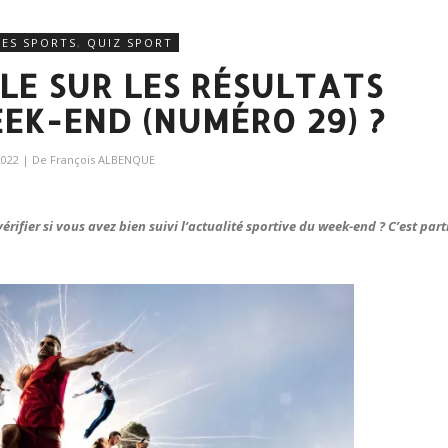
RES SPORTS
,
QUIZ SPORT
BLE SUR LES RÉSULTATS
EK-END (NUMÉRO 29) ?
2022
| De
François ALBENQUE
ifier si vous avez bien suivi l’actualité sportive du week-end ? C’est part