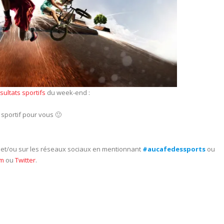
ésultats sportifs
du week-end :
sportif pour vous 🙂
e et/ou sur les réseaux sociaux en mentionnant
#aucafedessports
ou
am
ou
Twitter
.