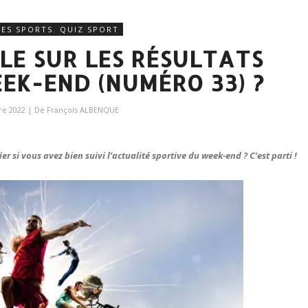
RES SPORTS
,
QUIZ SPORT
BLE SUR LES RÉSULTATS
EK-END (NUMÉRO 33) ?
re 2022
| De
François ALBENQUE
r si vous avez bien suivi l’actualité sportive du week-end ? C’est parti !