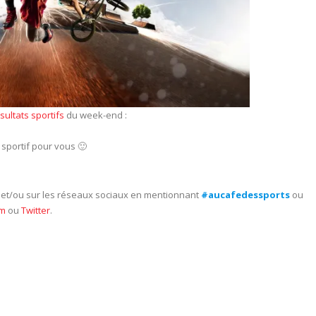
ésultats sportifs
du week-end :
sportif pour vous 🙂
e et/ou sur les réseaux sociaux en mentionnant
#aucafedessports
ou
am
ou
Twitter
.