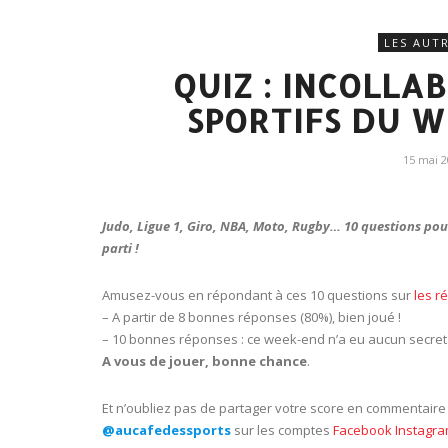
LES AUT
QUIZ : INCOLLA
SPORTIFS DU W
15 mai 
Judo, Ligue 1, Giro, NBA, Moto, Rugby… 10 questions pour v
parti !
Amusez-vous en répondant à ces 10 questions sur
les r
– A partir de 8 bonnes réponses (80%), bien joué !
– 10 bonnes réponses : ce week-end n’a eu aucun secret 
A vous de jouer, bonne chance
.
Et n’oubliez pas de partager votre score en commentair
@aucafedessports
sur les comptes
Facebook
Instagr