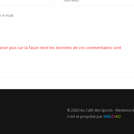
 e-mail.
avoir plus sur la façon dont les données de vos commentaires sont
© 2020 Au Café des Sports -
Mentions l
Créé et propulsé par
WEB
ZA
KO