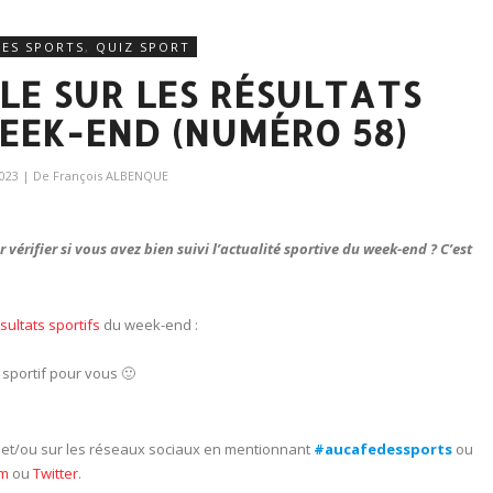
RES SPORTS
,
QUIZ SPORT
BLE SUR LES RÉSULTATS
EEK-END (NUMÉRO 58)
2023
| De
François ALBENQUE
érifier si vous avez bien suivi l’actualité sportive du week-end ? C’est
ésultats sportifs
du week-end :
sportif pour vous 🙂
e et/ou sur les réseaux sociaux en mentionnant
#aucafedessports
ou
am
ou
Twitter
.