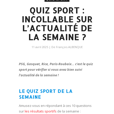
QUIZ SPORT :
INCOLLABLE SUR
L’ACTUALITÉ DE
LA SEMAINE ?
11 avril 2025
| De
François ALBENQUE
PSG, Gasquet, Rice, Paris-Roubaix… c’est le quiz
sport pour vérifier si vous avez bien suivi
l’actualité de la semaine !
LE QUIZ SPORT DE LA
SEMAINE
Amusez-vous en répondant à ces 10 questions
sur
les résultats sportifs
de la semaine :