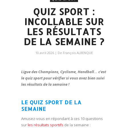
QUIZ SPORT :
INCOLLABLE SUR
LES RÉSULTATS
DE LA SEMAINE ?
10 avril 2026
| De
François ALBENQUE
Ligue des Champions, Cyclisme, Handball.
.. c’est
le quiz sport pour vérifier si vous avez bien suivi
les résultats de la semaine !
LE QUIZ SPORT DE LA
SEMAINE
Amusez-vous en répondant à ces 10 questions
sur
les résultats sportifs
de la semaine :