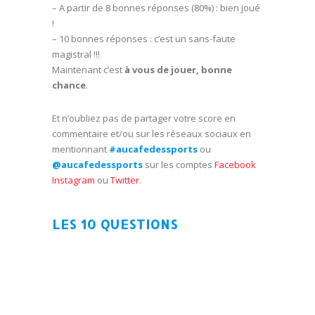
– A partir de 8 bonnes réponses (80%) : bien joué
!
– 10 bonnes réponses : c’est un sans-faute
magistral !!!
Maintenant c’est
à vous de jouer, bonne
chance
.
Et n’oubliez pas de partager votre score en
commentaire et/ou sur les réseaux sociaux en
mentionnant
#aucafedessports
ou
@aucafedessports
sur les comptes
Facebook
Instagram
ou
Twitter
.
LES 10 QUESTIONS