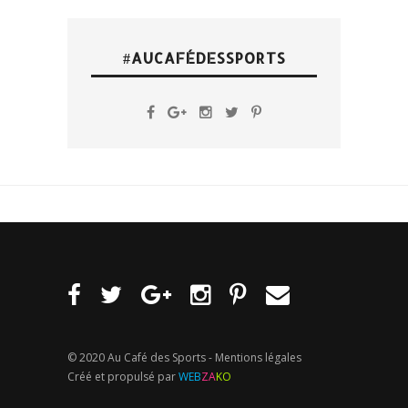
#AUCAFÉDESSPORTS
© 2020 Au Café des Sports -
Mentions légales
Créé et propulsé par
WEB
ZA
KO