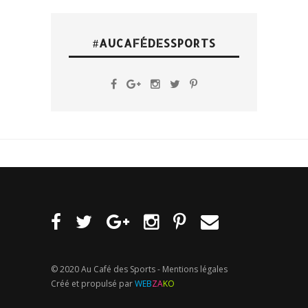
#AUCAFÉDESSPORTS
© 2020 Au Café des Sports -
Mentions légales
Créé et propulsé par
WEB
ZA
KO