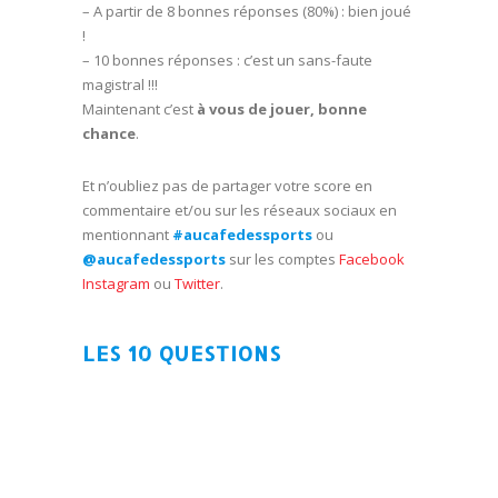
– A partir de 8 bonnes réponses (80%) : bien joué
!
– 10 bonnes réponses : c’est un sans-faute
magistral !!!
Maintenant c’est
à vous de jouer, bonne
chance
.
Et n’oubliez pas de partager votre score en
commentaire et/ou sur les réseaux sociaux en
mentionnant
#aucafedessports
ou
@aucafedessports
sur les comptes
Facebook
Instagram
ou
Twitter
.
LES 10 QUESTIONS