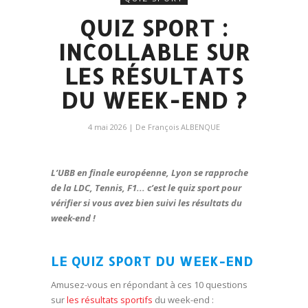
QUIZ SPORT :
INCOLLABLE SUR
LES RÉSULTATS
DU WEEK-END ?
4 mai 2026
| De
François ALBENQUE
L’UBB en finale européenne, Lyon se rapproche
de la LDC, Tennis, F1.
.. c’est le quiz sport pour
vérifier si vous avez bien suivi les résultats du
week-end !
LE QUIZ SPORT DU WEEK-END
Amusez-vous en répondant à ces 10 questions
sur
les résultats sportifs
du week-end :