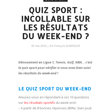
QUIZ SPORT :
INCOLLABLE SUR
LES RÉSULTATS
DU WEEK-END ?
18 mai 2026
| De
François ALBENQUE
Dénouement en Ligue 1, Tennis, Golf, NBA.
.. c’est
le quiz sport pour vérifier si vous avez bien suivi
les résultats du week-end !
LE QUIZ SPORT DU WEEK-END
Amusez-vous en répondant à ces 10 questions
sur
les résultats sportifs
du week-end :
– A partir de 8 bonnes réponses (80%) : bien joué