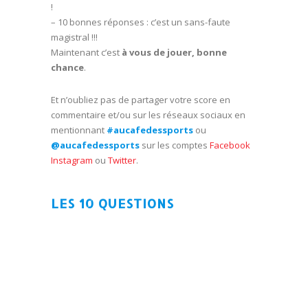
!
– 10 bonnes réponses : c’est un sans-faute
magistral !!!
Maintenant c’est
à vous de jouer, bonne
chance
.
Et n’oubliez pas de partager votre score en
commentaire et/ou sur les réseaux sociaux en
mentionnant
#aucafedessports
ou
@aucafedessports
sur les comptes
Facebook
Instagram
ou
Twitter
.
LES 10 QUESTIONS