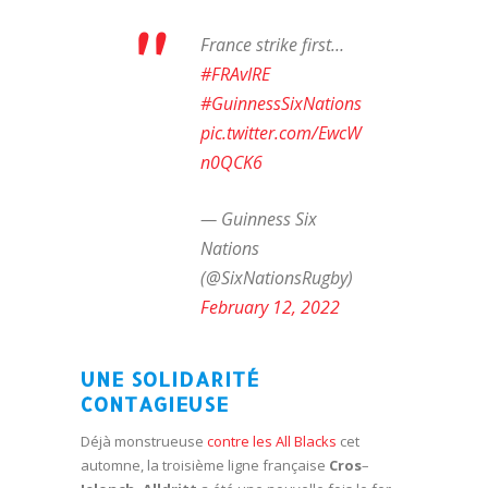
France strike first…
#FRAvIRE
#GuinnessSixNations
pic.twitter.com/EwcW
n0QCK6
— Guinness Six
Nations
(@SixNationsRugby)
February 12, 2022
UNE SOLIDARITÉ
CONTAGIEUSE
Déjà monstrueuse
contre les All Blacks
cet
automne, la troisième ligne française
Cros
–