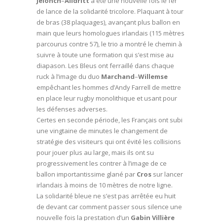
Jelonch
–
Alldritt
a été une nouvelle fois le fer
de lance de la solidarité tricolore. Plaquant à tour
de bras (38 plaquages), avançant plus ballon en
main que leurs homologues irlandais (115 mètres
parcourus contre 57), le trio a montré le chemin à
suivre à toute une formation qui s’est mise au
diapason. Les Bleus ont ferraillé dans chaque
ruck à l’image du duo
Marchand
–
Willemse
empêchant les hommes d’Andy Farrell de mettre
en place leur rugby monolithique et usant pour
les défenses adverses.
Certes en seconde période, les Français ont subi
une vingtaine de minutes le changement de
stratégie des visiteurs qui ont évité les collisions
pour jouer plus au large, mais ils ont su
progressivement les contrer à l’image de ce
ballon importantissime glané par
Cros
sur lancer
irlandais à moins de 10 mètres de notre ligne.
La solidarité bleue ne s’est pas arrêtée eu huit
de devant car comment passer sous silence une
nouvelle fois la prestation d’un
Gabin Villière