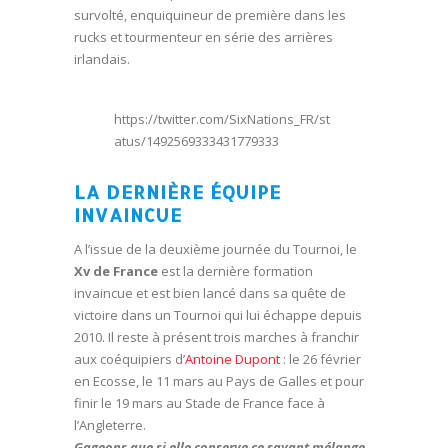
survolté, enquiquineur de première dans les
rucks et tourmenteur en série des arrières
irlandais.
https://twitter.com/SixNations_FR/st
atus/1492569333431779333
LA DERNIÈRE ÉQUIPE
INVAINCUE
A l’issue de la deuxième journée du Tournoi, le
Xv de France
est la dernière formation
invaincue et est bien lancé dans sa quête de
victoire dans un Tournoi qui lui échappe depuis
2010. Il reste à présent trois marches à franchir
aux coéquipiers d’
Antoine Dupont
: le 26 février
en Ecosse, le 11 mars au Pays de Galles et pour
finir le 19 mars au Stade de France face à
l’Angleterre.
Gageons que si elle conserve ce savant mélange