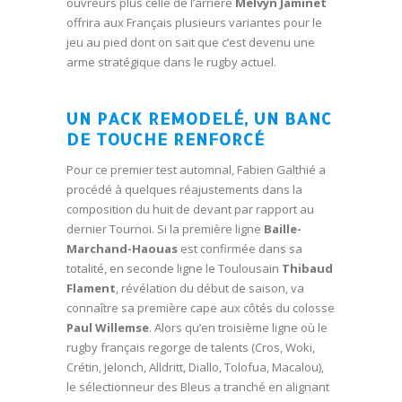
ouvreurs plus celle de l’arrière
Melvyn Jaminet
offrira aux Français plusieurs variantes pour le
jeu au pied dont on sait que c’est devenu une
arme stratégique dans le rugby actuel.
UN PACK REMODELÉ, UN BANC
DE TOUCHE RENFORCÉ
Pour ce premier test automnal, Fabien Galthié a
procédé à quelques réajustements dans la
composition du huit de devant par rapport au
dernier Tournoi. Si la première ligne
Baille-
Marchand-Haouas
est confirmée dans sa
totalité, en seconde ligne le Toulousain
Thibaud
Flament
, révélation du début de saison, va
connaître sa première cape aux côtés du colosse
Paul Willemse
. Alors qu’en troisième ligne où le
rugby français regorge de talents (Cros, Woki,
Crétin, Jelonch, Alldritt, Diallo, Tolofua, Macalou),
le sélectionneur des Bleus a tranché en alignant