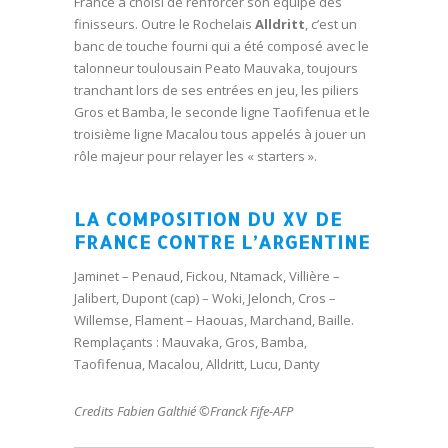
France a choisi de renforcer son équipe des
finisseurs. Outre le Rochelais
Alldritt
, c’est un
banc de touche fourni qui a été composé avec le
talonneur toulousain Peato Mauvaka, toujours
tranchant lors de ses entrées en jeu, les piliers
Gros et Bamba, le seconde ligne Taofifenua et le
troisième ligne Macalou tous appelés à jouer un
rôle majeur pour relayer les « starters ».
LA COMPOSITION
DU XV DE
FRANCE CONTRE L’ARGENTINE
Jaminet – Penaud, Fickou, Ntamack, Villière –
Jalibert, Dupont (cap) – Woki, Jelonch, Cros –
Willemse, Flament – Haouas, Marchand, Baille.
Remplaçants : Mauvaka, Gros, Bamba,
Taofifenua, Macalou, Alldritt, Lucu, Danty
Credits Fabien Galthié ©Franck Fife-AFP