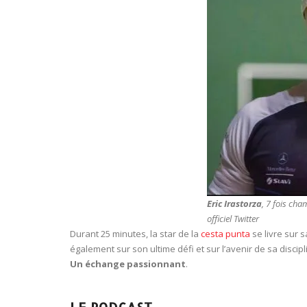
Eric Irastorza
, 7 fois c
officiel Twitter
Durant 25 minutes, la star de la
cesta punta
se livre sur 
également sur son ultime défi et sur l’avenir de sa discip
Un
échange passionnant
.
L
E PODCAST