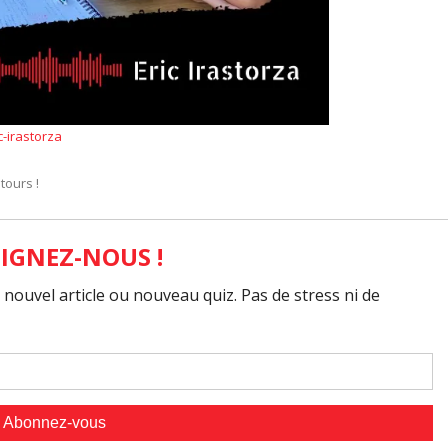
-irastorza
tours !