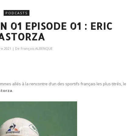
PODCASTS
 01 EPISODE 01 : ERIC
RASTORZA
re 2021
| De
François ALBENQUE
mes allés à la rencontre d’un des sportifs français les plus titrés, le
astorza
.