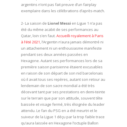
argentins n’ont pas fait preuve d’un fairplay
exemplaire dans les célébrations d’après-match.
2- La saison de
Lionel Messi
en Ligue 1 n’a pas
été du même acabit de ses performances au
Qatar, loin s’en faut.
Accueilli royalement à Paris
à l’été 2021
, l’Argentin n’aura jamais démontré ni
un attachement ni un enthousiasme manifeste
pendant ses deux années passées en
Hexagone. Autant ses performances lors de sa
première saison parisienne étaient excusables
en raison de son départ de son nid barcelonais
où il avait tous ses repères, autant son retour au
lendemain de son sacre mondial a été très
décevant tant par ses prestations en demi-teinte
sur le terrain que par son attitude, souvent tête
baissée et visage fermé, très éloignée du leader
attendu. Le fan du PSG en a été meurtri et le
suiveur de la Ligue 1 déçu par la trop faible trace
qu’aura laissée en Hexagone l’octuple Ballon