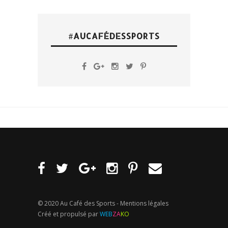
#AUCAFÉDESSPORTS
© 2020 Au Café des Sports -
Mentions légales
Créé et propulsé par
WEB
ZA
KO