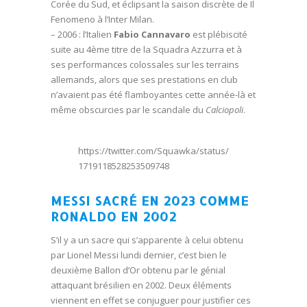
Corée du Sud, et éclipsant la saison discrète de Il
Fenomeno à l’Inter Milan.
– 2006 : l’Italien
Fabio Cannavaro
est plébiscité
suite au 4ème titre de la Squadra Azzurra et à
ses performances colossales sur les terrains
allemands, alors que ses prestations en club
n’avaient pas été flamboyantes cette année-là et
même obscurcies par le scandale du
Calciopoli
.
https://twitter.com/Squawka/status/
1719118528253509748
MESSI SACRÉ EN 2023 COMME
RONALDO EN 2002
S’il y a un sacre qui s’apparente à celui obtenu
par Lionel Messi lundi dernier, c’est bien le
deuxième Ballon d’Or obtenu par le génial
attaquant brésilien en 2002. Deux éléments
viennent en effet se conjuguer pour justifier ces