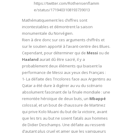
https://twitter.com/Rothensenflamm
e/status/1719403108193739013
Mathématiquement les chiffres sont
incontestables et démontrent la saison
monumentale du Norvégien.
Rien à dire donc sur ces arguments chiffrés et
sur le soutien apporté à l’avant-centre des Blues.
Cependant, pour déterminer qui de
Messi
ou de
Haaland
aurait dû être sacré, il y a
probablement deux éléments qui biaisent la
performance de Messi aux yeux des Français :
1- La défaite des Tricolores face aux Argentins au
Qatar a été dure à digérer au vu du scénario
absolument fascinant de la finale mondiale : une
remontée héroïque de deux buts, un
Mbappé
colossal, et un bout de chaussure de Martinez
qui prive Kolo Muani du but de la victoire, avant
que les tirs au but ne soient fatals aux hommes
de Didier Deschamps. Une défaite au ressenti
d’autant plus cruel et amer que les vainqueurs