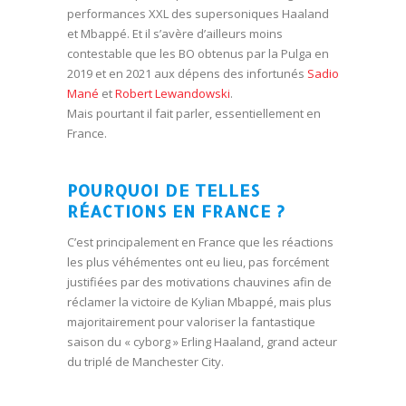
performances XXL des supersoniques Haaland
et Mbappé. Et il s’avère d’ailleurs moins
contestable que les BO obtenus par la Pulga en
2019 et en 2021 aux dépens des infortunés
Sadio
Mané
et
Robert Lewandowski
.
Mais pourtant il fait parler, essentiellement en
France.
POURQUOI DE TELLES
RÉACTIONS EN FRANCE ?
C’est principalement en France que les réactions
les plus véhémentes ont eu lieu, pas forcément
justifiées par des motivations chauvines afin de
réclamer la victoire de Kylian Mbappé, mais plus
majoritairement pour valoriser la fantastique
saison du « cyborg » Erling Haaland, grand acteur
du triplé de Manchester City.