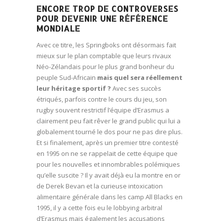
ENCORE TROP DE CONTROVERSES
POUR DEVENIR UNE RÉFÉRENCE
MONDIALE
Avec ce titre, les Springboks ont désormais fait
mieux sur le plan comptable que leurs rivaux
Néo-Zélandais pour le plus grand bonheur du
peuple Sud-Africain
mais quel sera réellement
leur héritage sportif ?
Avec ses succès
étriqués, parfois contre le cours du jeu, son
rugby souvent restrictif l’équipe d’Erasmus a
clairement peu fait rêver le grand public qui lui a
globalement tourné le dos pour ne pas dire plus.
Et si finalement, après un premier titre contesté
en 1995 on ne se rappelait de cette équipe que
pour les nouvelles et innombrables polémiques
qu’elle suscite ? Il y avait déjà eu la montre en or
de Derek Bevan et la curieuse intoxication
alimentaire générale dans les camp All Blacks en
1995, il y a cette fois eu le lobbying arbitral
d’Erasmus mais également les accusations