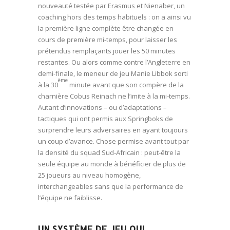
nouveauté testée par Erasmus et Nienaber, un
coaching hors des temps habituels : on a ainsi vu
la première ligne complète être changée en
cours de première mi-temps, pour laisser les
prétendus remplaçants jouer les 50 minutes
restantes. Ou alors comme contre l’Angleterre en
demi-finale, le meneur de jeu Manie Libbok sorti
ème
à la 30
minute avant que son compère de la
charnière Cobus Reinach ne l’imite à la mi-temps.
Autant d’innovations – ou d’adaptations –
tactiques qui ont permis aux Springboks de
surprendre leurs adversaires en ayant toujours
un coup d’avance. Chose permise avant tout par
la densité du squad Sud-Africain : peut-être la
seule équipe au monde à bénéficier de plus de
25 joueurs au niveau homogène,
interchangeables sans que la performance de
l’équipe ne faiblisse.
UN SYSTÈME DE JEU QUI