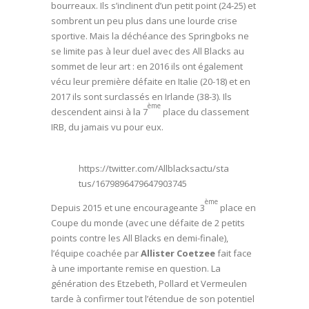
bourreaux. Ils s’inclinent d’un petit point (24-25) et
sombrent un peu plus dans une lourde crise
sportive. Mais la déchéance des Springboks ne
se limite pas à leur duel avec des All Blacks au
sommet de leur art : en 2016 ils ont également
vécu leur première défaite en Italie (20-18) et en
2017 ils sont surclassés en Irlande (38-3). Ils
ème
descendent ainsi à la 7
place du classement
IRB, du jamais vu pour eux.
https://twitter.com/Allblacksactu/sta
tus/1679896479647903745
ème
Depuis 2015 et une encourageante 3
place en
Coupe du monde (avec une défaite de 2 petits
points contre les All Blacks en demi-finale),
l’équipe coachée par
Allister Coetzee
fait face
à une importante remise en question. La
génération des Etzebeth, Pollard et Vermeulen
tarde à confirmer tout l’étendue de son potentiel