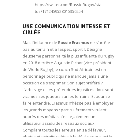
https://twitter.com/RassieRugby/sta
tus/1712459528015356254
UNE COMMUNICATION INTENSE ET
CIBLÉE
Mais l’influence de
Rassie Erasmus
ne s’arrête
pas au terrain et à l’aspect sportif. Désigné
deuxième personnalité la plus influente du rugby
en 2018 derrière Augustin Pichot (vice-président
de World Rugby), le coach Sud-Africain est un
personnage public qui ne manque jamais une
occasion de s’exprimer. Son sujet préféré ?
L’arbitrage et les prétendues injustices dont sont
victimes ses joueurs sur les terrains. Et pour se
faire entendre, Erasmus n’hésite pas à employer
les grands moyens : particulièrement virulent
auprès des médias, c’est également un
utilisateur assidu des réseaux sociaux.
Compilant toutes les erreurs en sa défaveur,
photos et extraits vidéos à la clé, il excite ainsi la