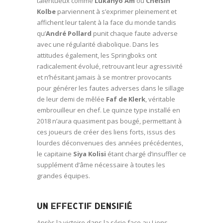
talentueux comme
Lukanyo Am
ou
Chelsin
Kolbe
parviennent à s’exprimer pleinement et
affichent leur talent à la face du monde tandis
qu’
André Pollard
punit chaque faute adverse
avec une régularité diabolique. Dans les
attitudes également, les Springboks ont
radicalement évolué, retrouvant leur agressivité
et n’hésitant jamais à se montrer provocants
pour générer les fautes adverses dans le sillage
de leur demi de mêlée
Faf de Klerk
, véritable
embrouilleur en chef. Le quinze type installé en
2018 n’aura quasiment pas bougé, permettant à
ces joueurs de créer des liens forts, issus des
lourdes déconvenues des années précédentes,
le capitaine
Siya Kolisi
étant chargé d’insuffler ce
supplément d’âme nécessaire à toutes les
grandes équipes.
UN EFFECTIF DENSIFIÉ
Après la victoire dans la série face au Lions,