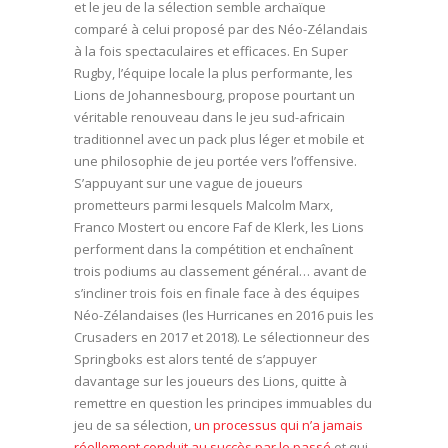
et le jeu de la sélection semble archaïque
comparé à celui proposé par des Néo-Zélandais
à la fois spectaculaires et efficaces. En Super
Rugby, l’équipe locale la plus performante, les
Lions de Johannesbourg, propose pourtant un
véritable renouveau dans le jeu sud-africain
traditionnel avec un pack plus léger et mobile et
une philosophie de jeu portée vers l’offensive.
S’appuyant sur une vague de joueurs
prometteurs parmi lesquels Malcolm Marx,
Franco Mostert ou encore Faf de Klerk, les Lions
performent dans la compétition et enchaînent
trois podiums au classement général… avant de
s’incliner trois fois en finale face à des équipes
Néo-Zélandaises (les Hurricanes en 2016 puis les
Crusaders en 2017 et 2018). Le sélectionneur des
Springboks est alors tenté de s’appuyer
davantage sur les joueurs des Lions, quitte à
remettre en question les principes immuables du
jeu de sa sélection,
un processus qui n’a jamais
réellement conduit au succès par le passé
et qui