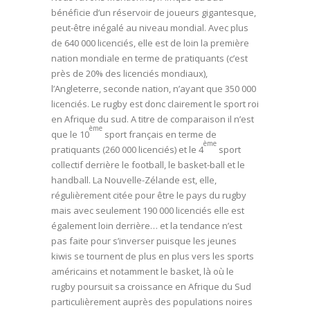
bénéficie d’un réservoir de joueurs gigantesque,
peut-être inégalé au niveau mondial. Avec plus
de 640 000 licenciés, elle est de loin la première
nation mondiale en terme de pratiquants (c’est
près de 20% des licenciés mondiaux),
l’Angleterre, seconde nation, n’ayant que 350 000
licenciés. Le rugby est donc clairement le sport roi
en Afrique du sud. A titre de comparaison il n’est
ème
que le 10
sport français en terme de
ème
pratiquants (260 000 licenciés) et le 4
sport
collectif derrière le football, le basket-ball et le
handball. La Nouvelle-Zélande est, elle,
régulièrement citée pour être le pays du rugby
mais avec seulement 190 000 licenciés elle est
également loin derrière… et la tendance n’est
pas faite pour s’inverser puisque les jeunes
kiwis se tournent de plus en plus vers les sports
américains et notamment le basket, là où le
rugby poursuit sa croissance en Afrique du Sud
particulièrement auprès des populations noires