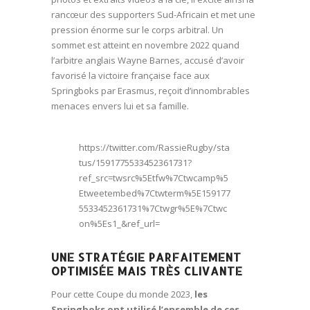
rancœur des supporters Sud-Africain et met une
pression énorme sur le corps arbitral. Un
sommet est atteint en novembre 2022 quand
l’arbitre anglais Wayne Barnes, accusé d’avoir
favorisé la victoire française face aux
Springboks par Erasmus, reçoit d’innombrables
menaces envers lui et sa famille.
https://twitter.com/RassieRugby/sta
tus/1591775533452361731?
ref_src=twsrc%5Etfw%7Ctwcamp%5
Etweetembed%7Ctwterm%5E159177
5533452361731%7Ctwgr%5E%7Ctwc
on%5Es1_&ref_url=
UNE STRATÉGIE PARFAITEMENT
OPTIMISÉE MAIS TRÈS CLIVANTE
Pour cette Coupe du monde 2023,
les
Springboks ont utilisé l’ensemble de ces