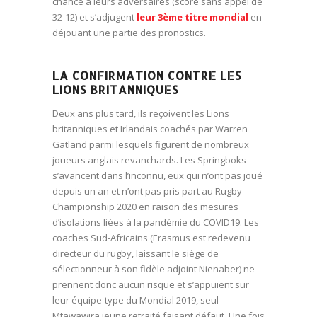
chance à leurs adversaires (score sans appel de
32-12) et s’adjugent
leur 3ème titre mondial
en
déjouant une partie des pronostics.
LA CONFIRMATION CONTRE LES
LIONS BRITANNIQUES
Deux ans plus tard, ils reçoivent les Lions
britanniques et Irlandais coachés par Warren
Gatland parmi lesquels figurent de nombreux
joueurs anglais revanchards. Les Springboks
s’avancent dans l’inconnu, eux qui n’ont pas joué
depuis un an et n’ont pas pris part au Rugby
Championship 2020 en raison des mesures
d’isolations liées à la pandémie du COVID19. Les
coaches Sud-Africains (Erasmus est redevenu
directeur du rugby, laissant le siège de
sélectionneur à son fidèle adjoint Nienaber) ne
prennent donc aucun risque et s’appuient sur
leur équipe-type du Mondial 2019, seul
Mtawawira jeune retraité faisant défaut. Une fois